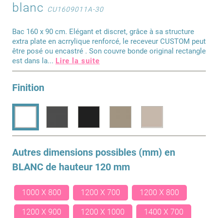
blanc
CU1609011A-30
Bac 160 x 90 cm. Elégant et discret, grâce à sa structure
extra plate en acrrylique renforcé, le receveur CUSTOM peut
être posé ou encastré . Son couvre bonde original rectangle
est dans la
...
Lire la suite
Finition
Autres dimensions possibles (mm) en
BLANC
de hauteur 120 mm
1000 X 800
1200 X 700
1200 X 800
1200 X 900
1200 X 1000
1400 X 700