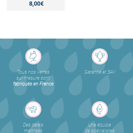
8,00€
Tous nos verres
Garantie et SAV
sur mesure sont
fabriqués en France
Des délais
Une équipe
maîtrisés
de spécialistes