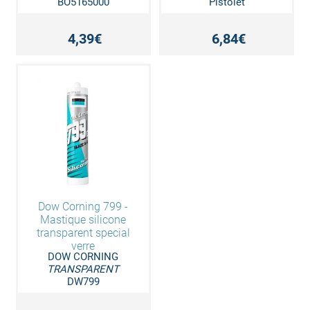
BO5165000
Pistolet
4,39€
6,84€
Dow Corning 799 -
Mastique silicone
transparent special
verre
DOW CORNING
TRANSPARENT
DW799