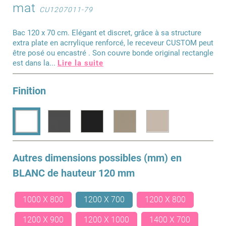
mat
CU1207011-79
Bac 120 x 70 cm. Elégant et discret, grâce à sa structure
extra plate en acrrylique renforcé, le receveur CUSTOM peut
être posé ou encastré . Son couvre bonde original rectangle
est dans la
...
Lire la suite
Finition
Autres dimensions possibles (mm) en
BLANC
de hauteur 120 mm
1000 X 800
1200 X 700
1200 X 800
1200 X 900
1200 X 1000
1400 X 700