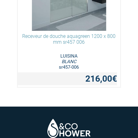
Receveur de douche aquagreen 1200 x 800
mm sr457 006
LUISINA
BLANC
sr457-006
216,00€