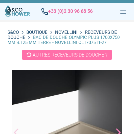
+33 (0)2 30 96 68 56
S&CO
BOUTIQUE
NOVELLINI
RECEVEURS DE
DOUCHE
BAC DE DOUCHE OLYMPIC PLUS 1700X750
MM B.125 MM TERRE - NOVELLINI OL1707511-27
AUTRES RECEVEURS DE DOUCHE ?