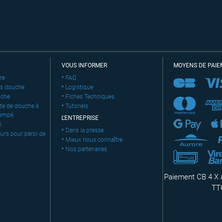
VOUS INFORMER
MOYENS DE PAI
re
FAQ
is douche
Logistique
uche
Fiches Techniques
te de douche à
Tutoriels
rempé
L'ENTREPRISE
i
Dans la presse
urs pour paroi de
Mieux nous connaître
Nos partenaires
Paiement CB 4 X à
TT