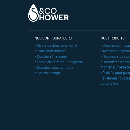
NOS CONFIGURATEURS
NOS PRODUITS
Parois de douche en verre
Douche sur mesu
Porte pour douche
Accessoires paro
Douche à l'italienne
Receveurs de do
Parois en verre pour baignoire
Charnières de por
monter sur verre t
Douches sous combles
Profilés pour paro
Douche d'angle
systèmes raidisse
douche fixe